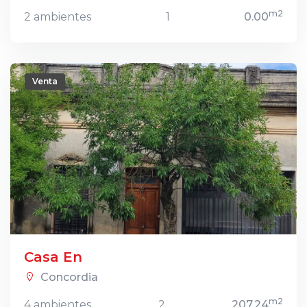
m2
2 ambientes
1
0.00
Venta
Casa En
Concordia
m2
4 ambientes
2
207.24