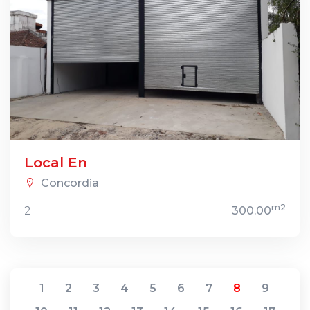
Local En
Concordia
m2
2
300.00
1
2
3
4
5
6
7
8
9