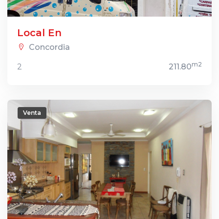
Local En
Concordia
m2
2
211.80
Venta