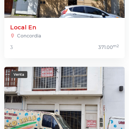
Local En
Concordia
m2
3
371.00
Venta