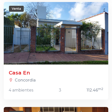
Venta
Casa En
Concordia
m2
4 ambientes
3
112.46