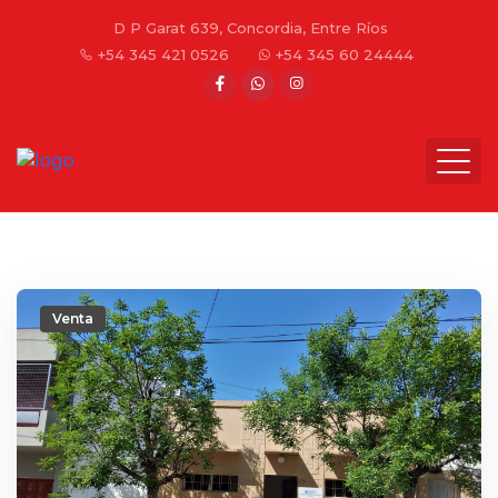
D P Garat 639, Concordia, Entre Ríos
+54 345 421 0526
+54 345 60 24444
Venta