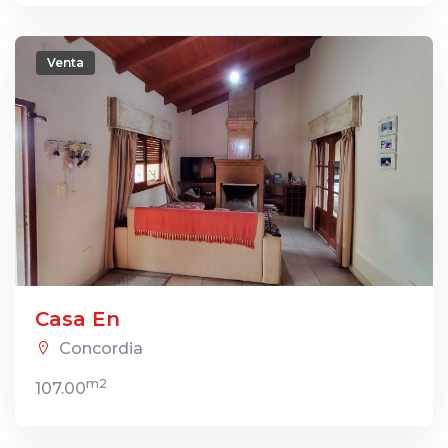
Venta
Casa En
Concordia
m2
107.00