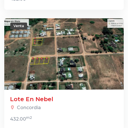
Venta
Lote En Nebel
Concordia
m2
432.00