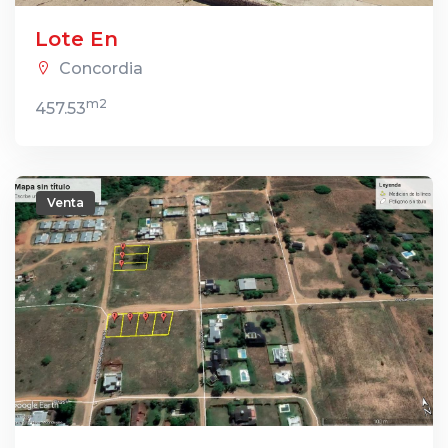
Lote En
Concordia
m2
457.53
Venta