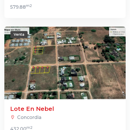
m2
579.88
Venta
Lote En Nebel
Concordia
m2
432.00