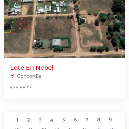
Lote En Nebel
Concordia
m2
579.88
1
2
3
4
5
6
7
8
9