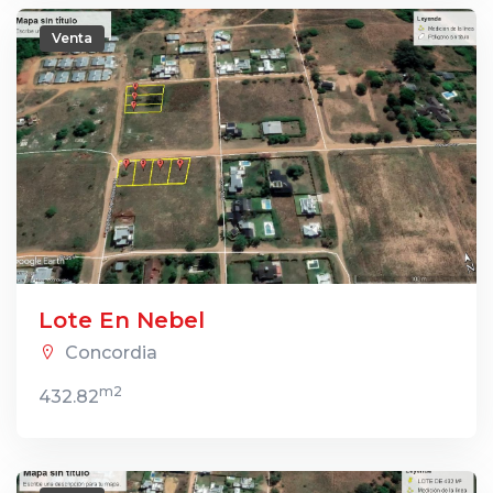
Venta
Lote En Nebel
Concordia
m2
432.82