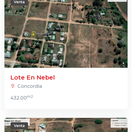
Venta
Lote En Nebel
Concordia
m2
432.00
Venta