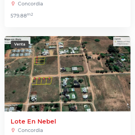
Concordia
m2
579.88
Venta
Lote En Nebel
Concordia