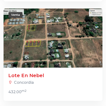
Venta
Lote En Nebel
Concordia
m2
432.00