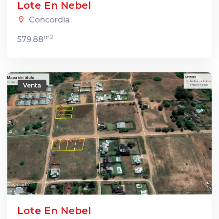
Lote En Nebel
Concordia
m2
579.88
Venta
Lote En Nebel