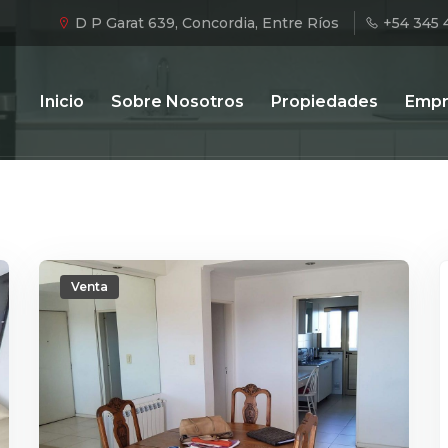
D P Garat 639, Concordia, Entre Ríos
+54 345 
Inicio
Sobre Nosotros
Propiedades
Empr
Venta