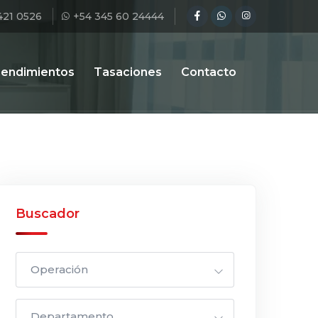
421 0526
+54 345 60 24444
endimientos
Tasaciones
Contacto
Buscador
Operación
Departamento