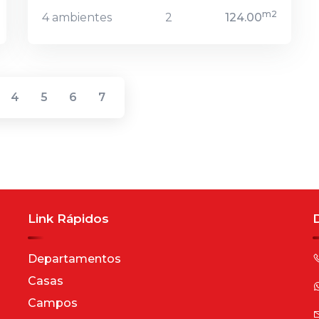
m2
4 ambientes
2
124.00
4
5
6
7
Link Rápidos
Departamentos
Casas
Campos