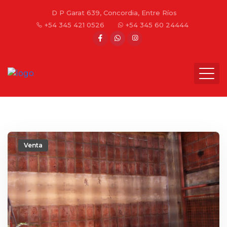
D P Garat 639, Concordia, Entre Ríos
+54 345 421 0526
+54 345 60 24444
Venta