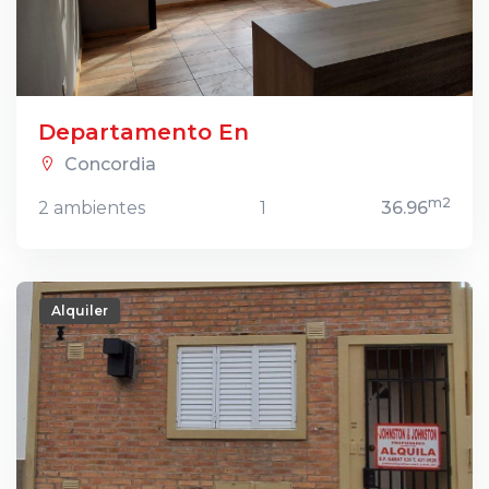
Departamento En
Concordia
m2
2 ambientes
1
36.96
Alquiler