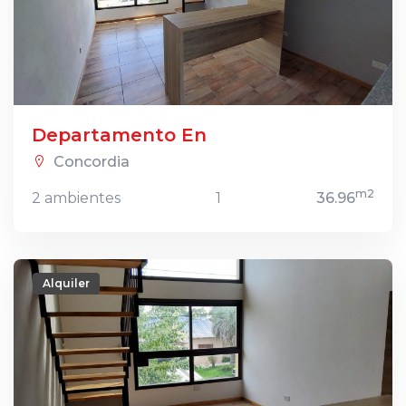
Departamento En
Concordia
m2
2 ambientes
1
36.96
Alquiler