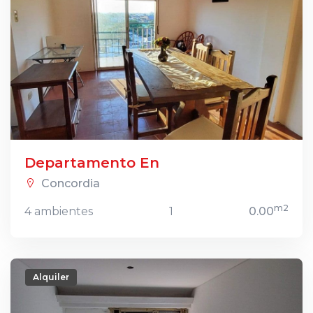
Departamento En
Concordia
m2
4 ambientes
1
0.00
Alquiler