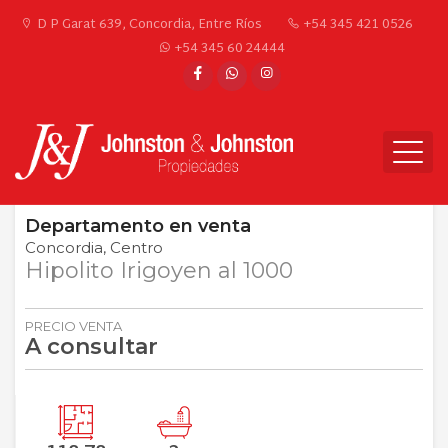
D P Garat 639, Concordia, Entre Ríos
+54 345 421 0526
+54 345 60 24444
Departamento
en
venta
Concordia
Centro
Hipolito Irigoyen al 1000
PRECIO VENTA
A consultar