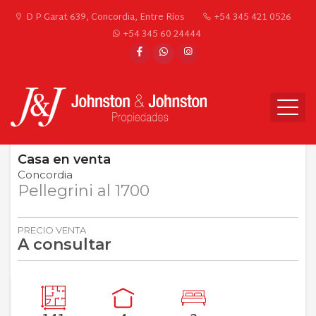
D P Garat 639, Concordia, Entre Ríos
+54 345 421 0526
+54 345 60 24444
Casa
en
venta
Concordia
Pellegrini al 1700
PRECIO VENTA
A consultar