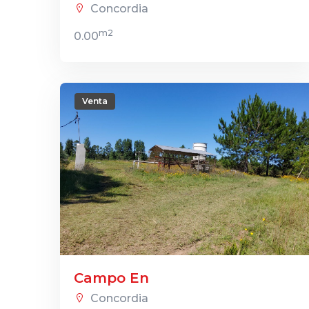
Concordia
m2
0.00
Venta
Campo En
Concordia