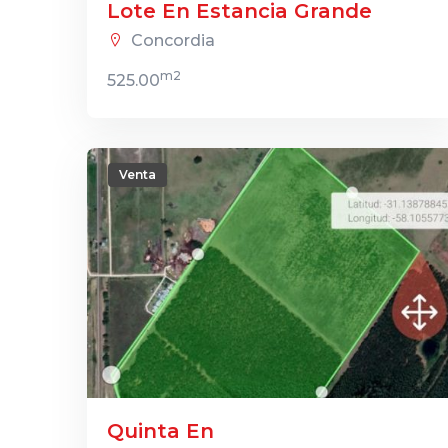
Lote En Estancia Grande
Concordia
m2
525.00
Venta
Quinta En