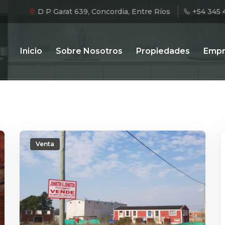
D P Garat 639, Concordia, Entre Ríos
+54 345 
Inicio
Sobre Nosotros
Propiedades
Empr
Venta