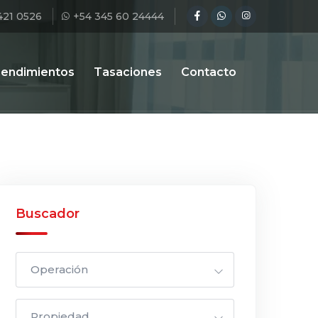
421 0526
+54 345 60 24444
endimientos
Tasaciones
Contacto
Buscador
Operación
Propiedad