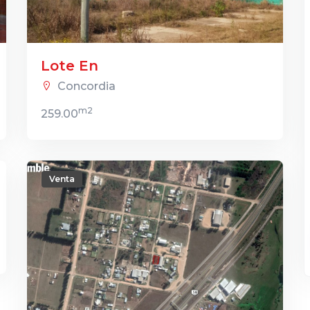
Lote En
Concordia
m2
259.00
Venta