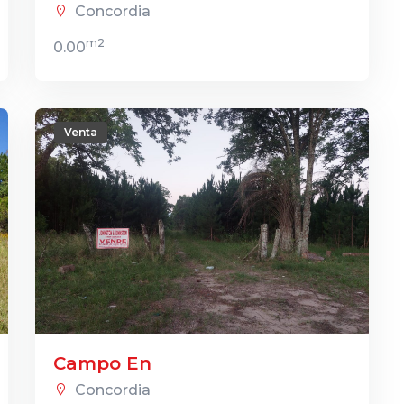
Concordia
m2
0.00
Venta
Campo En
Concordia