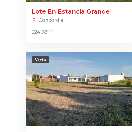
Lote En Estancia Grande
Concordia
m2
524.98
Venta