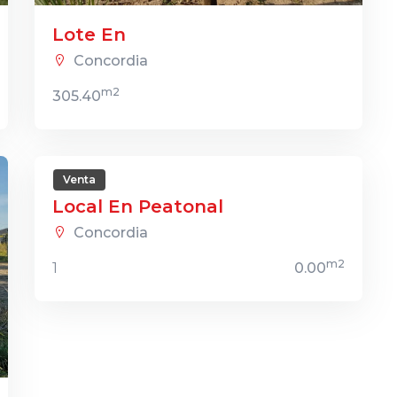
Lote En
Concordia
m2
305.40
Venta
Local En Peatonal
Concordia
m2
1
0.00