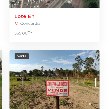
Lote En
Concordia
m2
569.80
Venta