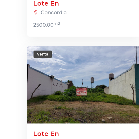
Lote En
Concordia
m2
2500.00
Venta
Lote En