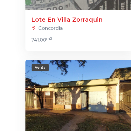
Lote En Villa Zorraquin
Concordia
m2
741.00
Venta