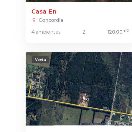
Casa En
Concordia
m2
4 ambientes
2
120.00
Venta