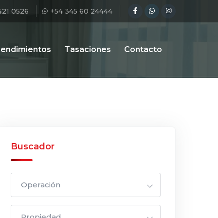
421 0526
+54 345 60 24444
endimientos
Tasaciones
Contacto
Buscador
Operación
Propiedad