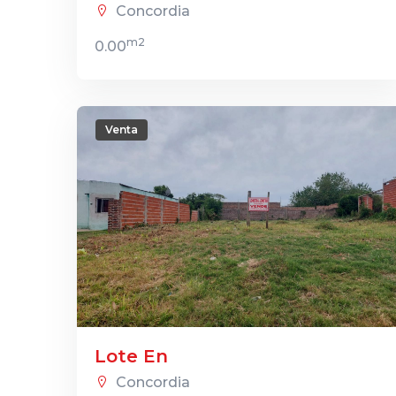
Concordia
m2
0.00
Venta
Lote En
Concordia