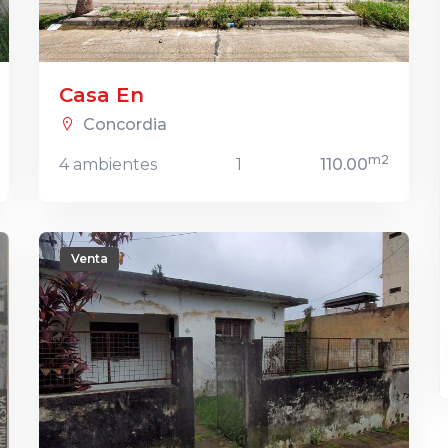
Casa En
Concordia
m2
4 ambientes
1
110.00
Venta