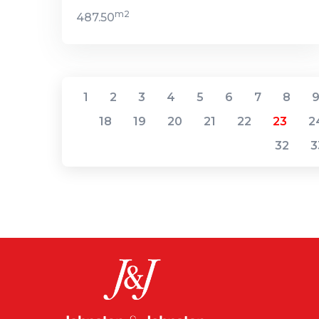
m2
487.50
1
2
3
4
5
6
7
8
18
19
20
21
22
23
2
32
3